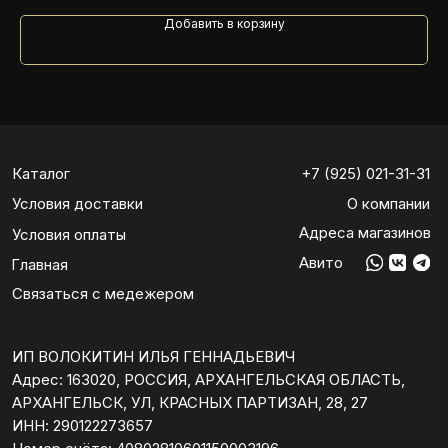
ИП ВОЛОКИТИН ИЛЬЯ ГЕННАДЬЕВИЧ
Добавить в корзину
Адрес: 163020, РОССИЯ, АРХАНГЕЛЬСКАЯ ОБЛАСТЬ,
АРХАНГЕЛЬСК, УЛ, КРАСНЫХ ПАРТИЗАН, 28, 27
ИНН: 290122273657
Номер счёта: 40802810601150003196
ИНН банка: 7728168971
БИК: 044525593
Корреспондентский счёт: 30101810200000000593
Адрес банка: 142400, МОСКОВСКАЯ ОБЛАСТЬ,
Г. НОГИНСК,
УЛ. 3-ГО ИНТЕРНАЦИОНАЛА, ДОМ 62
Политика конфиденциальности
Все права защищены
© 2025 LAKSHERY TRAILER